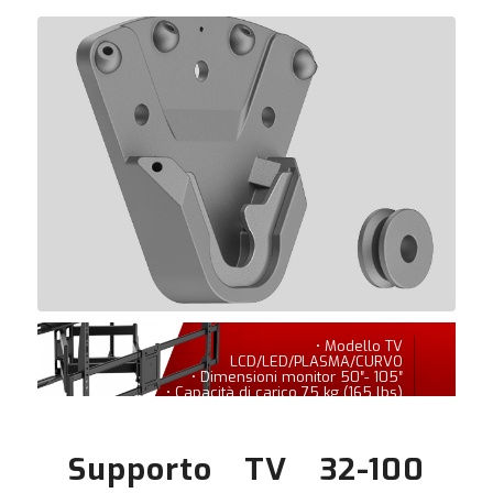
• Modello TV
LCD/LED/PLASMA/CURVO
• Dimensioni monitor 50″- 105″
• Capacità di carico 75 kg (165 lbs)
Supporto TV 32-100