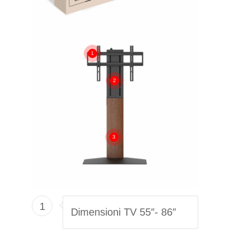
1
2
3
1
Dimensioni TV 55″- 86″