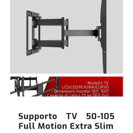
• Modello TV
LCD/LED/PLASMA/CURVO
• Dimensioni monitor 50″- 105″
• Capacità di carico 75 kg (165 lbs)
Supporto TV 50-105
Full Motion Extra Slim