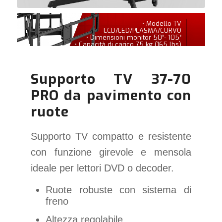
• Modello TV
LCD/LED/PLASMA/CURVO
• Dimensioni monitor 50″- 105″
• Capacità di carico 75 kg (165 lbs)
Supporto TV 37-70
PRO da pavimento con
ruote
Supporto TV compatto e resistente
con funzione girevole e mensola
ideale per lettori DVD o decoder.
Ruote robuste con sistema di
freno
Altezza regolabile