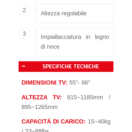
2
Altezza regolabile
3
Impiallacciatura in legno
di noce
SPECIFICHE TECNICHE
DIMENSIONI TV:
55″- 86″
ALTEZZA TV:
815~1185mm /
895~1265mm
CAPACITÁ DI CARICO:
15~40kg
/ 33~88lbs