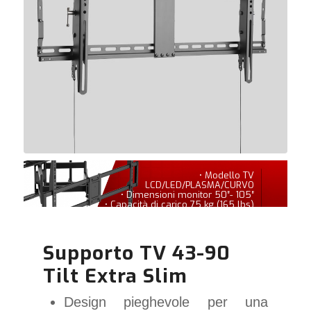
• Modello TV
LCD/LED/PLASMA/CURVO
• Dimensioni monitor 50″- 105″
• Capacità di carico 75 kg (165 lbs)
Supporto TV 43-90
Tilt Extra Slim
Design pieghevole per una