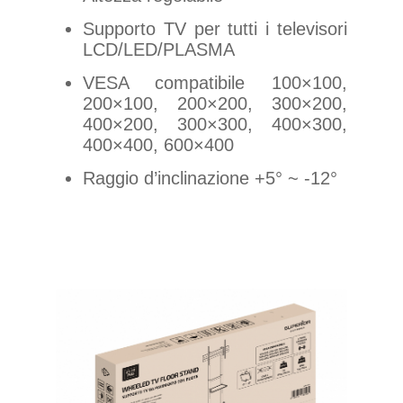
Supporto TV per tutti i televisori
LCD/LED/PLASMA
VESA compatibile 100×100,
200×100, 200×200, 300×200,
400×200, 300×300, 400×300,
400×400, 600×400
Raggio d’inclinazione +5° ~ -12°