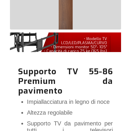
• Modello TV
LCD/LED/PLASMA/CURVO
• Dimensioni monitor 50″- 105″
• Capacità di carico 75 kg (165 lbs)
Supporto TV 55-86
Premium da
pavimento
Impiallacciatura in legno di noce
Altezza regolabile
Supporto TV da pavimento per
tutti i televisori