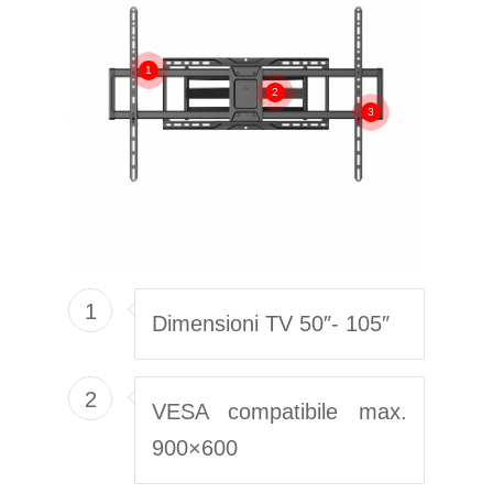
1
2
3
1
Dimensioni TV 50″- 105″
2
VESA compatibile max.
900×600