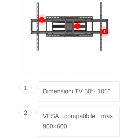
1
2
3
1
Dimensioni TV 50″- 105″
2
VESA compatibile max.
900×600