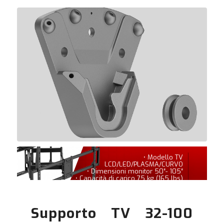
• Modello TV
LCD/LED/PLASMA/CURVO
• Dimensioni monitor 50″- 105″
• Capacità di carico 75 kg (165 lbs)
Supporto TV 32-100