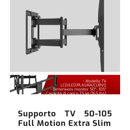
• Modello TV
LCD/LED/PLASMA/CURVO
• Dimensioni monitor 50″- 105″
• Capacità di carico 75 kg (165 lbs)
Supporto TV 50-105
Full Motion Extra Slim