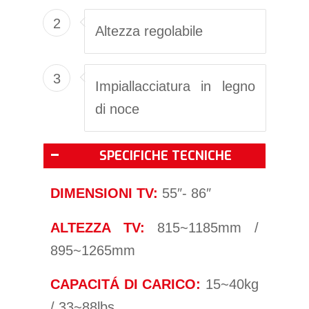
2
Altezza regolabile
3
Impiallacciatura in legno
di noce
SPECIFICHE TECNICHE
DIMENSIONI TV:
55″- 86″
ALTEZZA TV:
815~1185mm /
895~1265mm
CAPACITÁ DI CARICO:
15~40kg
/ 33~88lbs