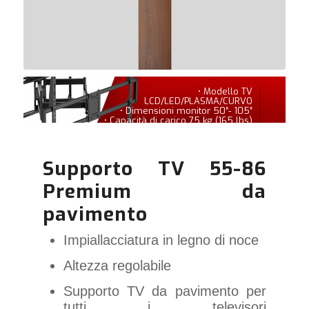
• Modello TV
LCD/LED/PLASMA/CURVO
• Dimensioni monitor 50″- 105″
• Capacità di carico 75 kg (165 lbs)
Supporto TV 55-86
Premium da
pavimento
Impiallacciatura in legno di noce
Altezza regolabile
Supporto TV da pavimento per
tutti i televisori