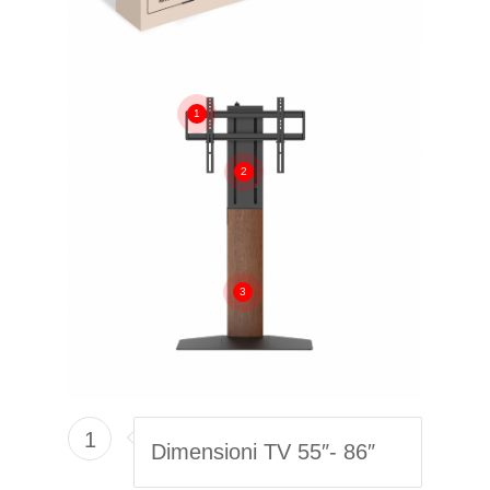
1
2
3
1
Dimensioni TV 55″- 86″