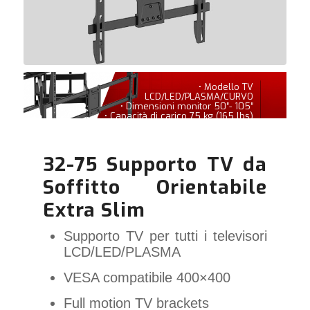
• Modello TV
LCD/LED/PLASMA/CURVO
• Dimensioni monitor 50″- 105″
• Capacità di carico 75 kg (165 lbs)
32-75 Supporto TV da
Soffitto Orientabile
Extra Slim
Supporto TV per tutti i televisori
LCD/LED/PLASMA
VESA compatibile 400×400
Full motion TV brackets