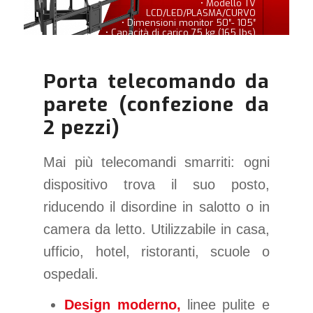
• Modello TV
LCD/LED/PLASMA/CURVO
• Dimensioni monitor 50″- 105″
• Capacità di carico 75 kg (165 lbs)
Porta telecomando da
parete (confezione da
2 pezzi)
Mai più telecomandi smarriti: ogni
dispositivo trova il suo posto,
riducendo il disordine in salotto o in
camera da letto. Utilizzabile in casa,
ufficio, hotel, ristoranti, scuole o
ospedali.
Design moderno,
linee pulite e