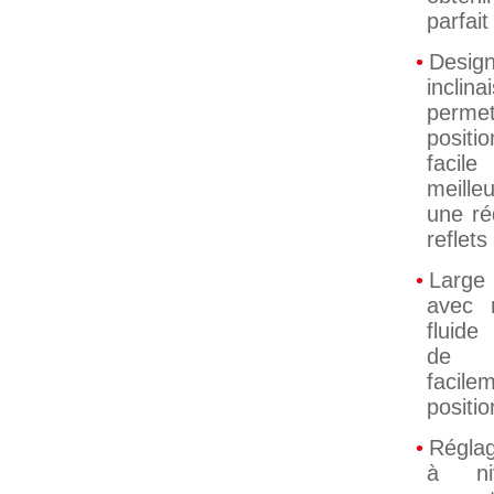
parfait
De
inclina
per
positi
facil
meilleu
une ré
reflets
Large
avec 
fluide
de 
faci
positi
Régla
à ni