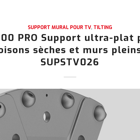
SUPPORT MURAL POUR TV
,
TILTING
100 PRO Support ultra-plat 
oisons sèches et murs plein
SUPSTV026