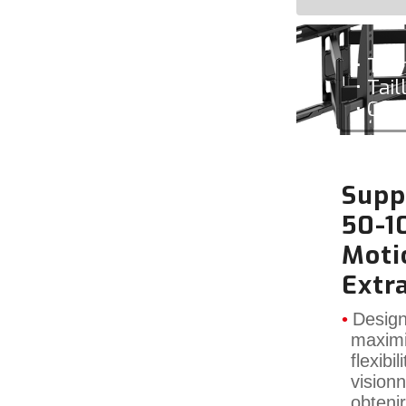
• TV 
• Tai
• Cap
Supp
50-1
Moti
Extr
Design
maxi
flexi
visio
obten