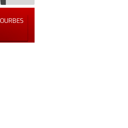
 COURBES
S