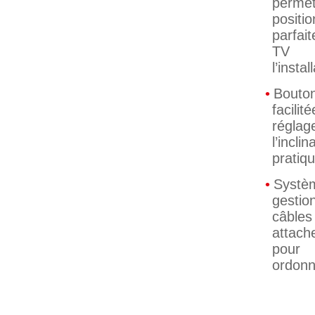
perm
positi
parfa
TV
l’instal
Bouton
facili
rég
l’inclin
pratiq
Sys
gest
câbl
attach
pour 
ordon