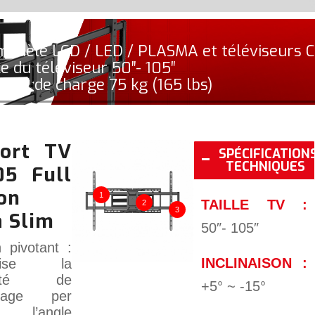
modèle LCD / LED / PLASMA et téléviseurs
lle du téléviseur 50″- 105″
acité de charge 75 kg (165 lbs)
ort TV
SPÉCIFICATION
TECHNIQUES
05 Full
on
1
TAILLE TV :
2
3
a Slim
50″- 105″
 pivotant :
INCLINAISON :
mise la
bilité de
+5° ~ -15°
nnage per
ir l’angle