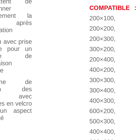
ettent de
COMPATIBLE :
onner
itement la
200×100,
 après
200×200,
lation
200×300,
 avec prise
tée pour un
300×200,
lage de
200×400,
aison
400×200,
ue
300×300,
tème de
ion des
300×400,
es avec
400×300,
es en velcro
un aspect
600×200,
né
500×300,
400×400,