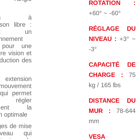
ROTATION :
+60° ~ -60°
sign à
ison libre :
RÉGLAGE DU
met un
NIVEAU :
+3° ~
onnement
e pour une
-3°
re vision et
duction des
CAPACITÉ DE
CHARGE :
75
 extension
kg / 165 lbs
mouvement
 qui permet
régler
DISTANCE DU
lement la
MUR :
78-644
on optimale
mm
ges de mise
veau qui
VESA