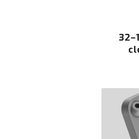
32–
cl