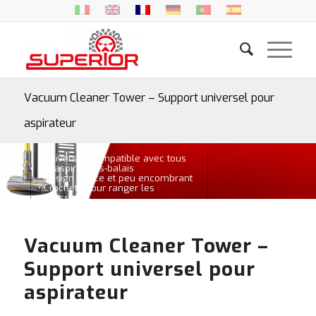
Vacuum Cleaner Tower – Support universel pour
aspirateur
• Universel, compatible avec tous
les aspirateurs-balais
• Design mince et peu encombrant
• Crochets pour ranger les
accessoires
• Stabilité anti-basculement
Vacuum Cleaner Tower –
Support universel pour
aspirateur