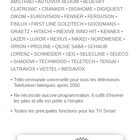
AMSTRAD • AUTOVOX BLOOM • BLUESKY
CLATRONIC • CRANKER • DIGIHOME • DIGIQUEST
DIKOM • EUROVISION • FENNER • FERGUSON •
FINLUX • FIRST LINE GOLDTECH • GOODMANS •
GRAETZ • HITACHI • INEXIVE INNO HIT • KENNEX •
LAZER • LUXOR • NEXIUS • NIKKEI • NORDMENDE •
ORION • PROLINE • QILIVE SABA • SCHAUB
LORENZ • SCHNEIDER • SEG • SELECLINE • SELECO
• SHADOW • TECHWOOD • TELETECH • TENSAI •
ULTRAVOX • VESTEL • WEGAVOX
Télécommande universelle pour tous les téléviseurs
Telefunken fabriqués après 2000
Ne nécessite aucune programmation. Il suffit d’insérer
les piles et elle est prête à l’emploi
Toutes les principales fonctions pour les TV Smart