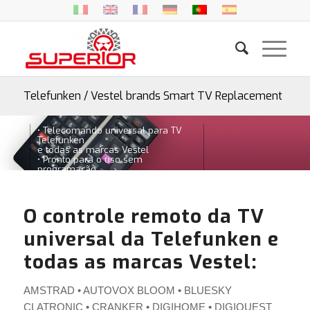
Telefunken / Vestel brands Smart TV Replacement
• Telecomando universal para TV
Telefunken
e todas as marcas Vestel
• Pronto para o uso sem
programação
• Teclas com funcionalidade
SmartTV
O controle remoto da TV
universal da Telefunken e
todas as marcas Vestel:
AMSTRAD • AUTOVOX BLOOM • BLUESKY
CLATRONIC • CRANKER • DIGIHOME • DIGIQUEST