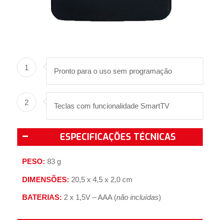
1
Pronto para o uso sem programação
2
Teclas com funcionalidade SmartTV
ESPECIFICAÇÕES TÉCNICAS
PESO:
83 g
DIMENSÕES:
20,5 x 4,5 x 2,0 cm
BATERIAS:
2 x 1,5V – AAA (
não incluídas
)