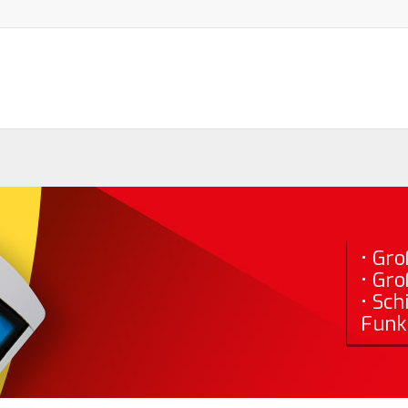
• Gr
• Gr
• Sc
Funk