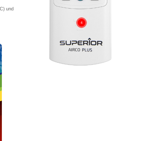
 C) und
4