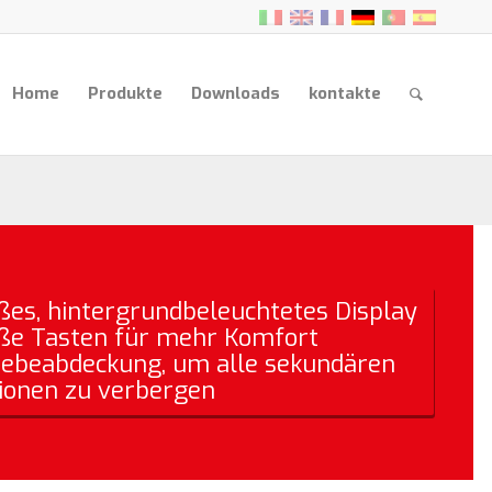
Home
Produkte
Downloads
kontakte
oßes, hintergrundbeleuchtetes Display
oße Tasten für mehr Komfort
hiebeabdeckung, um alle sekundären
ionen zu verbergen