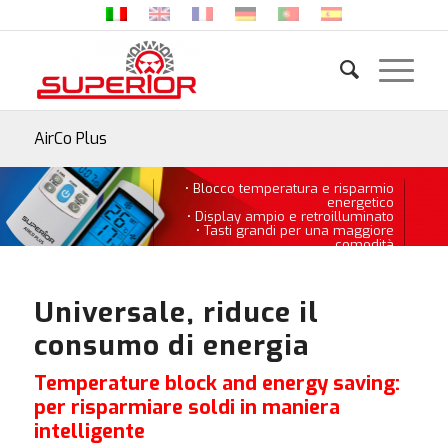
AirCo Plus
• Blocco temperatura e risparmio
energetico
• Display ampio e retroilluminato
• Tasti grandi per una maggiore
comodità
• Vano a scomparsa con tutte le
funzioni secondarie.
Universale, riduce il
consumo di energia
Temperature block and energy saving:
per risparmiare soldi in maniera
intelligente