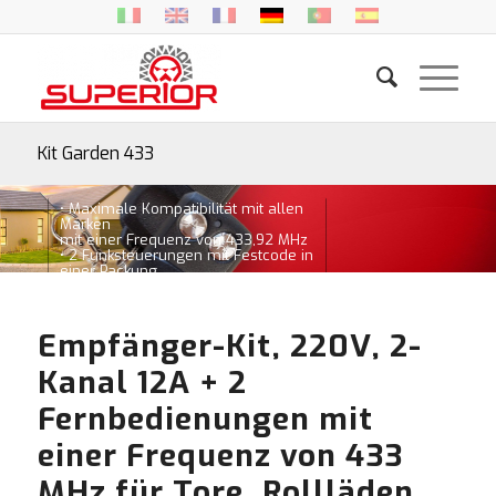
Kit Garden 433
• Maximale Kompatibilität mit allen
Marken
mit einer Frequenz von 433,92 MHz
• 2 Funksteuerungen mit Festcode in
einer Packung
• Zwei im monostabilen und
bistabilen Modus
konfigurierbare Kanäle
Empfänger-Kit, 220V, 2-
Kanal 12A + 2
Fernbedienungen mit
einer Frequenz von 433
MHz für Tore, Rollläden