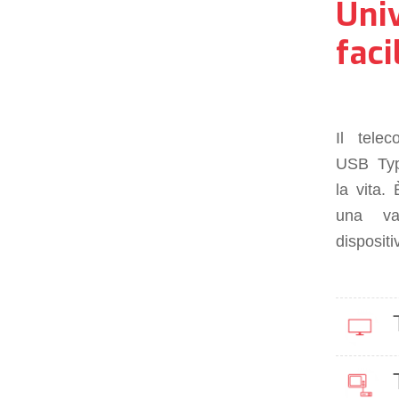
Uni
faci
Il tele
USB Typ
la vita.
una v
dispositiv