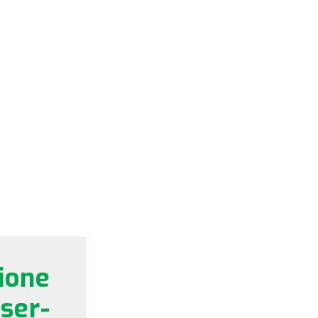
ione
er-