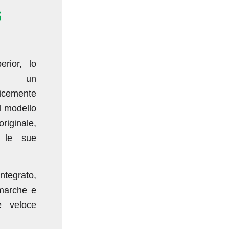
s
rior, lo
n un
emente
l modello
iginale,
e le sue
tegrato,
 marche e
e veloce
.