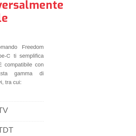
versalmente
le
comando Freedom
e-C ti semplifica
 È compatibile con
asta gamma di
i, tra cui:
TV
TDT