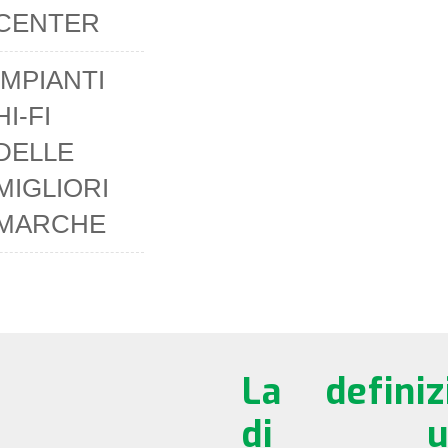
CENTER
IMPIANTI
HI-FI
DELLE
MIGLIORI
MARCHE
La definiz
di us