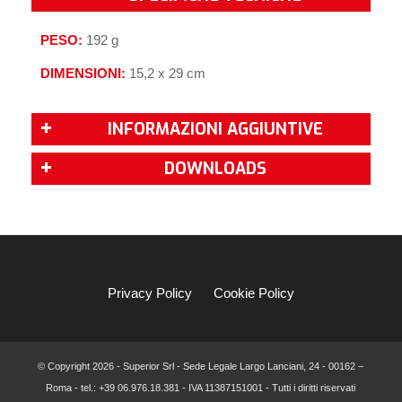
PESO:
192 g
DIMENSIONI:
15,2 x 29 cm
INFORMAZIONI AGGIUNTIVE
DOWNLOADS
Privacy Policy
Cookie Policy
© Copyright
2026 - Superior Srl - Sede Legale Largo Lanciani, 24 - 00162 –
Roma - tel.: +39 06.976.18.381 - IVA 11387151001 - Tutti i diritti riservati