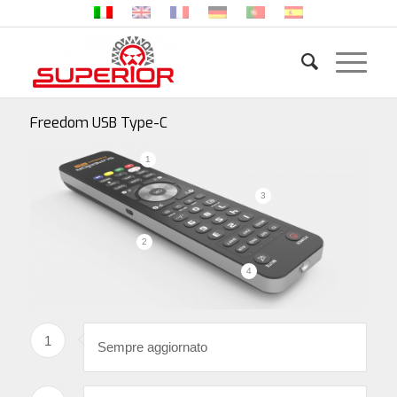
Freedom USB Type-C
1
3
2
4
1
Sempre aggiornato