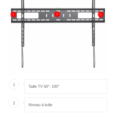
2
1
3
1
Taille TV 60″- 100″
2
Niveau à bulle