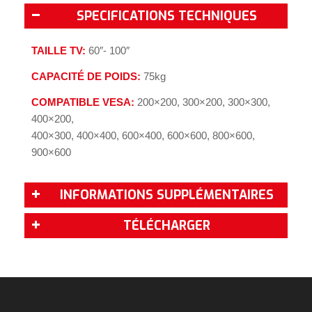
SPECIFICATIONS TECHNIQUES
TAILLE TV:
60″- 100″
CAPACITÉ DE POIDS:
75kg
COMPATIBLE VESA
:
200×200, 300×200, 300×300,
400×200,
400×300, 400×400, 600×400, 600×600, 800×600,
900×600
INFORMATIONS SUPPLÉMENTAIRES
TÉLÉCHARGER