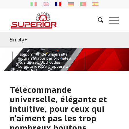
Simply+
• Télécommande universelle
• Programmable par ordinateur
• Plus de 260.000 codes
• Contrôle jusqu’à 4 appareils
audio/vidéo
Télécommande
universelle, élégante et
intuitive, pour ceux qui
n’aiment pas les trop
nombreux boutons