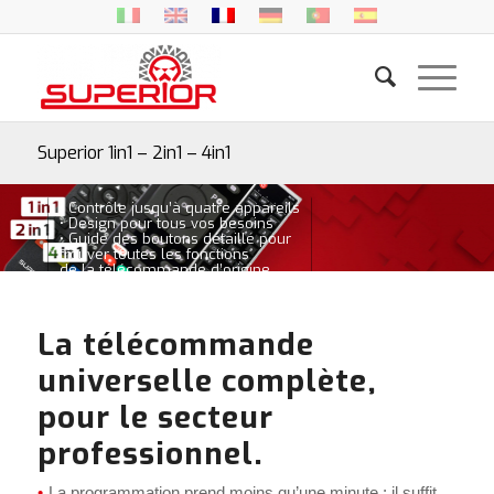
Superior 1in1 – 2in1 – 4in1
• Contrôle jusqu’à quatre appareils
• Design pour tous vos besoins
• Guide des boutons détaillé pour
trouver toutes les fonctions
de la télécommande d’origine
La télécommande
universelle complète,
pour le secteur
professionnel.
La programmation prend moins qu’une minute : il suffit