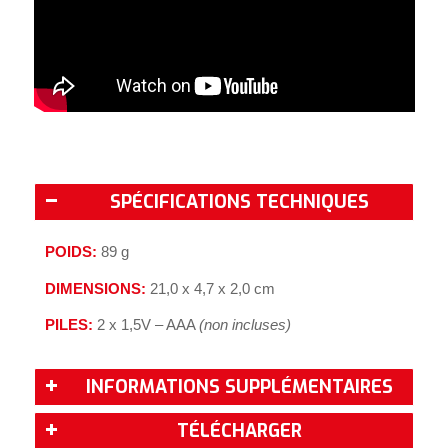
SPÉCIFICATIONS TECHNIQUES
POIDS:
89 g
DIMENSIONS:
21,0 x 4,7 x 2,0 cm
PILES:
2 x 1,5V – AAA
(non incluses)
INFORMATIONS SUPPLÉMENTAIRES
TÉLÉCHARGER