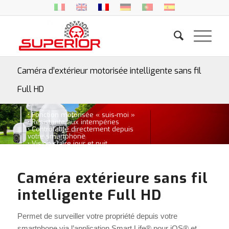
Caméra d’extérieur motorisée intelligente sans fil
Full HD
• Fonction motorisée « suis-moi »
• Résistante aux intempéries
• Contrôlable directement depuis
votre smartphone
• Vision claire jour et nuit
Caméra extérieure sans fil
intelligente Full HD
Permet de surveiller votre propriété depuis votre
smartphone via l’application Smart Life® pour iOS® et