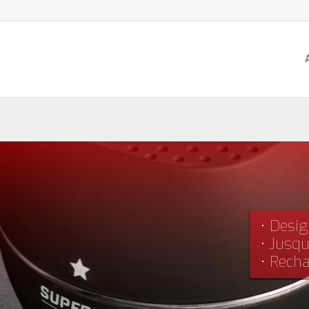
• Desi
• Jusq
• Rech