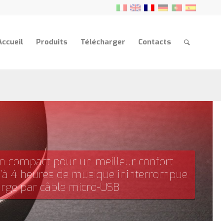
Accueil
Produits
Télécharger
Contacts
gn compact pour un meilleur confort
u’à 4 heures de musique ininterrompue
arge par câble micro-USB