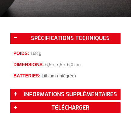
SPÉCIFICATIONS TECHNIQUES
POIDS:
168 g
DIMENSIONS:
6,5 x 7,5 x 6,0 cm
BATTERIES:
Lithium (intégrée)
INFORMATIONS SUPPLÉMENTAIRES
TÉLÉCHARGER