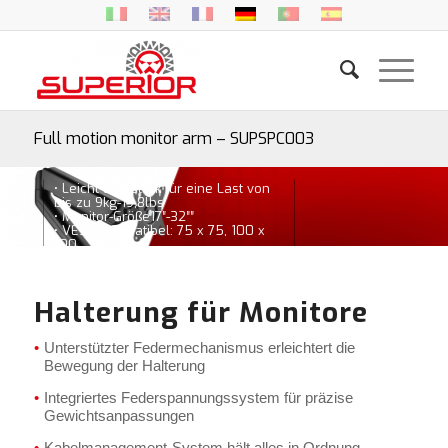
Full motion monitor arm – SUPSPC003
• Leicht und stark für eine Last von
bis zu 9kg-19,8lbs
• Monitor-Größe17″-32″″
• VESA-kompatibel: 75 x 75, 100 x
100
Halterung für Monitore
Unterstützter Federmechanismus erleichtert die
Bewegung der Halterung
Integriertes Federspannungssystem für präzise
Gewichtsanpassungen
Kabelmanagement-System hält alles in Ordnung