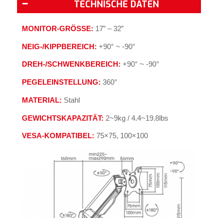
TECHNISCHE DATEN
MONITOR-GRÖSSE:
17” – 32”
NEIG-/KIPPBEREICH:
+90° ~ -90°
DREH-/SCHWENKBEREICH:
+90° ~ -90°
PEGELEINSTELLUNG:
360°
MATERIAL:
Stahl
GEWICHTSKAPAZITÄT:
2~9kg / 4.4~19.8lbs
VESA-KOMPATIBEL:
75×75, 100×100