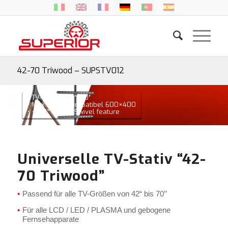
42-70 Triwood – SUPSTV012
• TV-Grösse 42″- 70″
• Max. VESA-kompatibel 600×400
• +180° ~ -180° Swivel feature
Universelle TV-Stativ “42-
70 Triwood”
Passend für alle TV-Größen von 42“ bis 70’’
Für alle LCD / LED / PLASMA und gebogene
Fernsehapparate