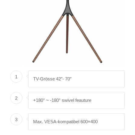
1
TV-Grösse 42″- 70″
2
+180° ~ -180° swivel feauture
3
Max. VESA-kompatibel 600×400