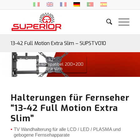
13-42 Full Motion Extra Slim – SUPSTV010
• TV-Grösse 13″- 42″
• Max. VESA-kompatibel 200×200
• Full motion extra slim
Halterungen für Fernseher
“13-42 Full Motion Extra
Slim”
TV Wandhalterung für alle LCD / LED / PLASMA und
gebogene Fernsehapparate