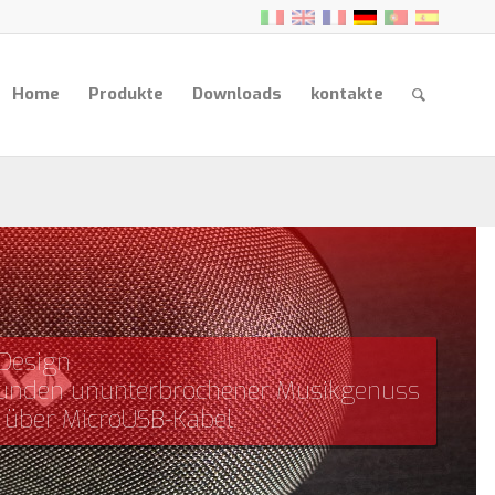
Home
Produkte
Downloads
kontakte
Design
Stunden ununterbrochener Musikgenuss
 über MicroUSB-Kabel