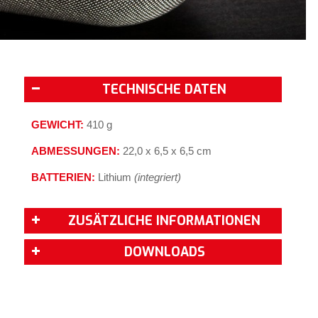
TECHNISCHE DATEN
GEWICHT:
410 g
ABMESSUNGEN:
22,0 x 6,5 x 6,5 cm
BATTERIEN:
Lithium
(integriert)
ZUSÄTZLICHE INFORMATIONEN
DOWNLOADS