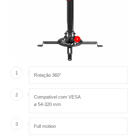
3
1
Rotação 360°
2
Compatível com VESA
ø 54-320 mm
3
Full motion