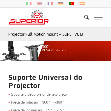
Projector Full Motion Mount – SUPSTV013
• Faixa de rotação 360°
• Compatível com VESA ø 54-320
mm
• Full motion
Suporte Universal do
Projector
Suporte vídeoprojetor de teto preto
Faixa de rotação + 360 ° ~ -360 °
Faixa de inclinação + 15 ° ~ -15 °