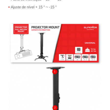
Ajuste de nível + 15 ° ~ -15 °
1
2