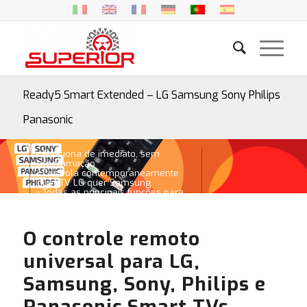
Ready5 Smart Extended – LG Samsung Sony Philips
Panasonic
• Funciona de imediato, sem
programação
• Controla contemporaneamente
quer TV LG quer Samsung
• Todas as principais funções para
TV Smart e 3D
O controle remoto
universal para LG,
Samsung, Sony, Philips e
Panasonic Smart TVs