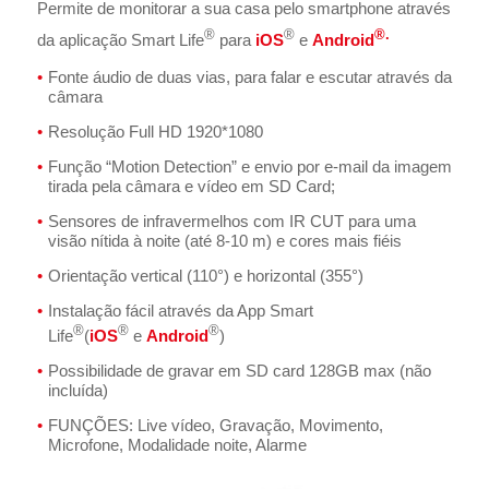
Permite de monitorar a sua casa pelo smartphone através
®
®
®.
da aplicação Smart Life
para
iOS
e
Android
Fonte áudio de duas vias, para falar e escutar através da
câmara
Resolução Full HD 1920*1080
Função “Motion Detection” e envio por e-mail da imagem
tirada pela câmara e vídeo em SD Card;
Sensores de infravermelhos com IR CUT para uma
visão nítida à noite (até 8-10 m) e cores mais fiéis
Orientação vertical (110°) e horizontal (355°)
Instalação fácil através da App Smart
®
®
®
Life
(
iOS
e
Android
)
Possibilidade de gravar em SD card 128GB max (não
incluída)
FUNÇÕES: Live vídeo, Gravação, Movimento,
Microfone, Modalidade noite, Alarme