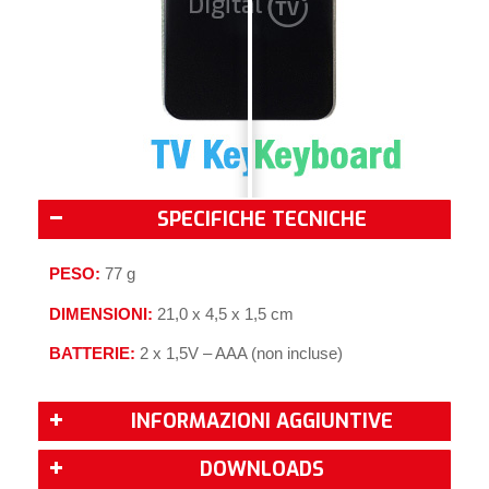
SPECIFICHE TECNICHE
PESO:
77 g
DIMENSIONI:
21,0 x 4,5 x 1,5 cm
BATTERIE:
2 x 1,5V – AAA (non incluse)
INFORMAZIONI AGGIUNTIVE
DOWNLOADS