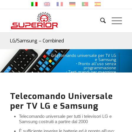
LG/Samsung – Combined
• Telecomando universale per TV LG
e Samsung
• Pronto all’uso senza
programmazione
• Tasti grandi per maggiore
comodità
Telecomando Universale
per TV LG e Samsung
Telecomando universale per tutti i televisori LG e
Samsung costruiti a partire dal 2000
È sufficiente inserire le batterie ed è pronto all’uso: