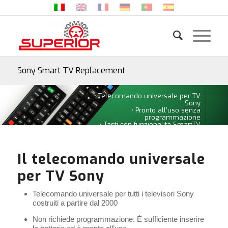
Sony Smart TV Replacement
• Telecomando universale per TV
Sony
• Pronto all’uso senza
programmazione
• Tasti con funzionalità SmartTV
Il telecomando universale
per TV Sony
Telecomando universale per tutti i televisori Sony
costruiti a partire dal 2000
Non richiede programmazione. È sufficiente inserire