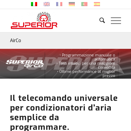
AirCo
• Programmazione manuale o
automatica
• Tasti intuitivi per una maggiore
comodità
• Ottime performance al miglior
prezzo
Il telecomando universale
per condizionatori d’aria
semplice da
programmare.