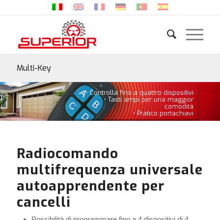
Multi-Key
• Controlla fino a quattro dispositivi
• Tasti ampi per una maggior
comodità
• Pratico portachiavi
Radiocomando
multifrequenza universale
autoapprendente per
cancelli
Possibilità di programmare fino a 4 dispositivi di 4