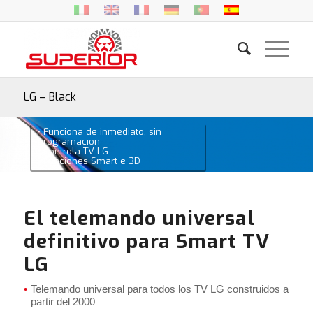
LG – Black
• Funciona de inmediato, sin
programacion
• Controla TV LG
• Funciones Smart e 3D
El telemando universal
definitivo para Smart TV
LG
Telemando universal para todos los TV LG construidos a
partir del 2000