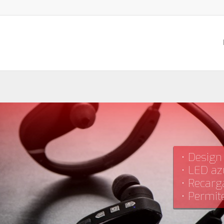
• Desig
• LED az
• Recarg
• Permit