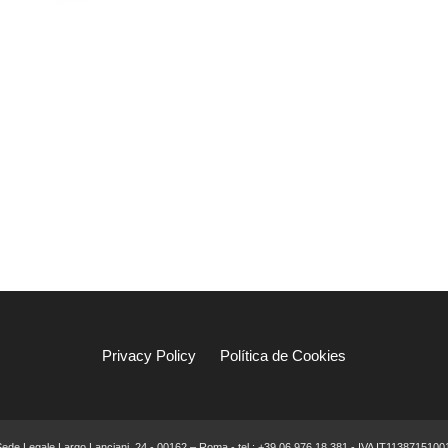
Privacy Policy
Política de Cookies
 Sede Legale Largo Lanciani, 24 - 00162 – Roma - tel.: +39 06.976.18.381 - IVA IT113871510