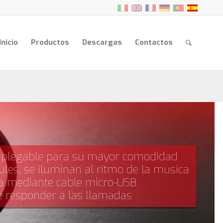
Inicio
Productos
Descargas
Contactos
n plegable para su mayor comodidad
ules, se iluminan al ritmo de la musica
a mediante cable micro-USB
e responder a las llamadas