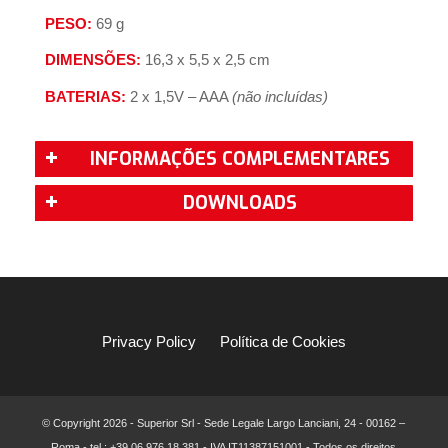
PESO:
69 g
DIMENSÕES:
16,3 x 5,5 x 2,5 cm
BATERIAS:
2 x 1,5V – AAA
(não incluídas)
INFORMAÇÕES COMPLEMENTARES
DOWNLOADS
Privacy Policy
Política de Cookies
© Copyright
2026 - Superior Srl - Sede Legale Largo Lanciani, 24 - 00162 –
Roma - tel.: +39 06.976.18.381 - IVA IT11387151001 - Todos os direitos