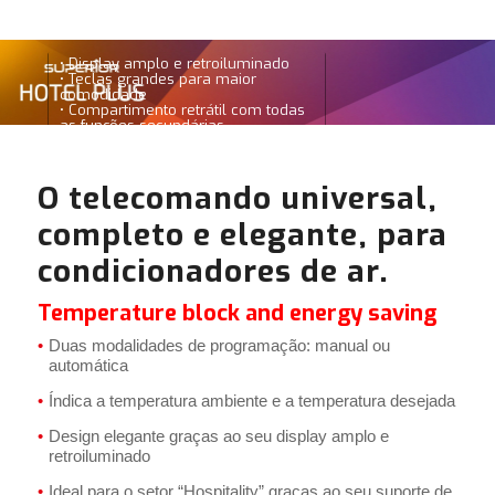
• Display amplo e retroiluminado
• Teclas grandes para maior
comodidade
• Compartimento retrátil com todas
as funções secundárias
O telecomando universal,
completo e elegante, para
condicionadores de ar.
Temperature block and energy saving
Duas modalidades de programação: manual ou
automática
Índica a temperatura ambiente e a temperatura desejada
Design elegante graças ao seu display amplo e
retroiluminado
Ideal para o setor “Hospitality” graças ao seu suporte de